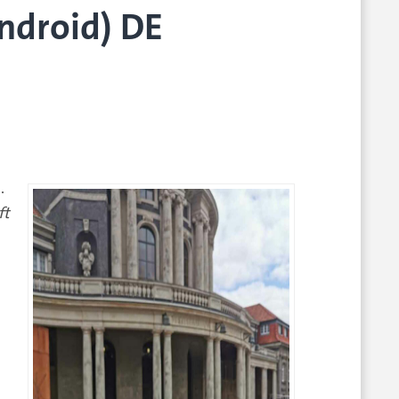
Android) DE
.
ft