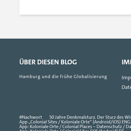
ÜBER DIESEN BLOG
IM
Hamburg und die frühe Globalisierung
Imp
Dat
#Nachwort
50 Jahre Denkmalsturz. Der Sturz des 
App „Colonial Sites / Koloniale Orte“ (Android/iOS) ENG
App: Koloniale Orte / Colonial Places – Datenschutz / D