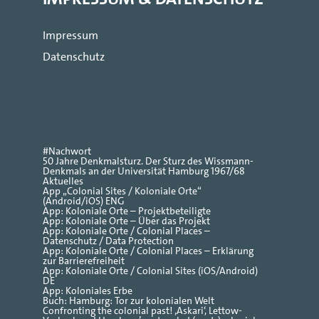
Impressum
Datenschutz
#Nachwort
50 Jahre Denkmalsturz. Der Sturz des Wissmann-
Denkmals an der Universität Hamburg 1967/68
Aktuelles
App „Colonial Sites / Koloniale Orte“
(Android/iOS) ENG
App: Koloniale Orte – Projektbeteiligte
App: Koloniale Orte – Über das Projekt
App: Koloniale Orte / Colonial Places –
Datenschutz / Data Protection
App: Koloniale Orte / Colonial Places – Erklärung
zur Barrierefreiheit
App: Koloniale Orte / Colonial Sites (iOS/Android)
DE
App: Koloniales Erbe
Buch: Hamburg: Tor zur kolonialen Welt
Confronting the colonial past! ‚Askari‘, Lettow-