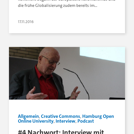
die frühe Globalisierung zudem bereits im…
17.11.2016
Allgemein
,
Creative Commons
,
Hamburg Open
Online University
,
Interview
,
Podcast
#4 Nachwort: Interview mit