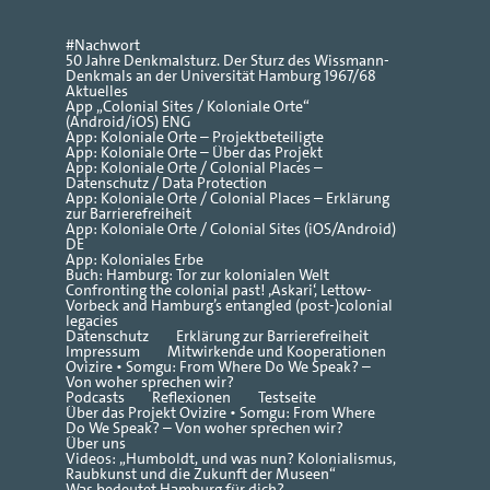
#Nachwort
50 Jahre Denkmalsturz. Der Sturz des Wissmann-
Denkmals an der Universität Hamburg 1967/68
Aktuelles
App „Colonial Sites / Koloniale Orte“
(Android/iOS) ENG
App: Koloniale Orte – Projektbeteiligte
App: Koloniale Orte – Über das Projekt
App: Koloniale Orte / Colonial Places –
Datenschutz / Data Protection
App: Koloniale Orte / Colonial Places – Erklärung
zur Barrierefreiheit
App: Koloniale Orte / Colonial Sites (iOS/Android)
DE
App: Koloniales Erbe
Buch: Hamburg: Tor zur kolonialen Welt
Confronting the colonial past! ‚Askari‘, Lettow-
Vorbeck and Hamburg’s entangled (post-)colonial
legacies
Datenschutz
Erklärung zur Barrierefreiheit
Impressum
Mitwirkende und Kooperationen
Ovizire • Somgu: From Where Do We Speak? –
Von woher sprechen wir?
Podcasts
Reflexionen
Testseite
Über das Projekt Ovizire • Somgu: From Where
Do We Speak? – Von woher sprechen wir?
Über uns
Videos: „Humboldt, und was nun? Kolonialismus,
Raubkunst und die Zukunft der Museen“
Was bedeutet Hamburg für dich?