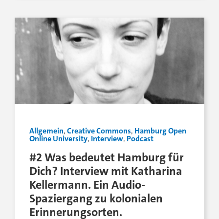
Allgemein
,
Creative Commons
,
Hamburg Open
Online University
,
Interview
,
Podcast
#2 Was bedeutet Hamburg für
Dich? Interview mit Katharina
Kellermann. Ein Audio-
Spaziergang zu kolonialen
Erinnerungsorten.