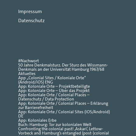
Impressum
Datenschutz
#Nachwort
50 Jahre Denkmalsturz. Der Sturz des Wissmann-
Denkmals an der Universität Hamburg 1967/68
Aktuelles
App „Colonial Sites / Koloniale Orte“
(Android/iOS) ENG
App: Koloniale Orte – Projektbeteiligte
App: Koloniale Orte – Über das Projekt
App: Koloniale Orte / Colonial Places –
Datenschutz / Data Protection
App: Koloniale Orte / Colonial Places – Erklärung
zur Barrierefreiheit
App: Koloniale Orte / Colonial Sites (iOS/Android)
DE
App: Koloniales Erbe
Buch: Hamburg: Tor zur kolonialen Welt
Confronting the colonial past! ‚Askari‘, Lettow-
Vorbeck and Hamburg’s entangled (post-)colonial