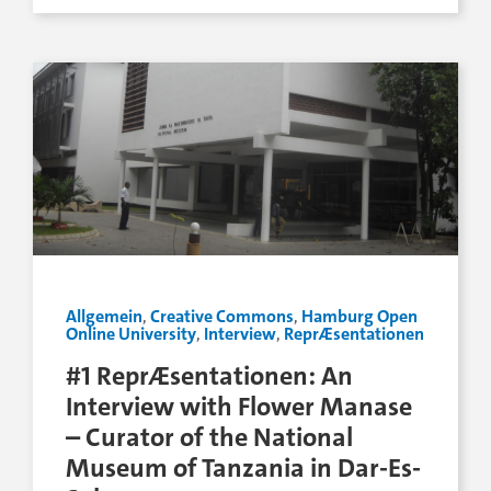
Allgemein
,
Creative Commons
,
Hamburg Open
Online University
,
Interview
,
ReprÆsentationen
#1 ReprÆsentationen: An
Interview with Flower Manase
– Curator of the National
Museum of Tanzania in Dar-Es-