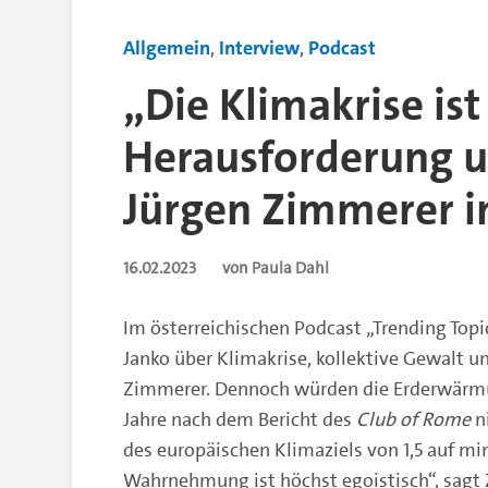
Allgemein
,
Interview
,
Podcast
„Die Klimakrise is
Herausforderung un
Jürgen Zimmerer i
16.02.2023
von Paula Dahl
Im österreichischen Podcast „Trending Topic
Janko über Klimakrise, kollektive Gewalt un
Zimmerer. Dennoch würden die Erderwärmu
Jahre nach dem Bericht des
Club of Rome
n
des europäischen Klimaziels von 1,5 auf mi
Wahrnehmung ist höchst egoistisch“, sagt