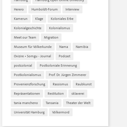
Hamburg
Hamburg Open Online University
Herero
Humboldt-Forum
Interview
Kamerun
Klage
Koloniales Erbe
Kolonialgeschichte
Kolonialismus
Meet our Team
Migration
Museum für Völkerkunde
Nama
Namibia
Ovizire • Somgu - Journal
Podcast
postcolonial
Postkoloniale Erinnerung
Postkolonialismus
Prof. Dr. Jürgen Zimmerer
Provenienzforschung
Rassismus
Raubkunst
Repräsentationen
Restitution
sklaverei
tania mancheno
Tansania
Theater der Welt
Universität Hamburg
Völkermord