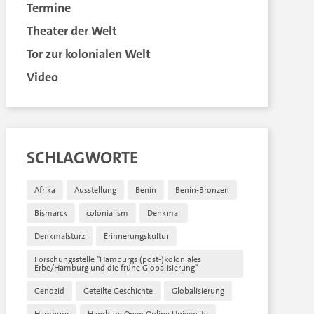
Termine
Theater der Welt
Tor zur kolonialen Welt
Video
SCHLAGWORTE
Afrika
Ausstellung
Benin
Benin-Bronzen
Bismarck
colonialism
Denkmal
Denkmalsturz
Erinnerungskultur
Forschungsstelle "Hamburgs (post-)koloniales
Erbe/Hamburg und die frühe Globalisierung"
Genozid
Geteilte Geschichte
Globalisierung