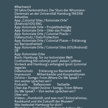
#Nachwort
50 Jahre Denkmalsturz. Der Sturz des Wissmann-
Denkmals an der Universität Hamburg 1967/68
Aktuelles
App „Colonial Sites / Koloniale Orte“
(Android/iOS) ENG
App: Koloniale Orte – Projektbeteiligte
App: Koloniale Orte – Über das Projekt
App: Koloniale Orte / Colonial Places –
Datenschutz / Data Protection
App: Koloniale Orte / Colonial Places – Erklärung
zur Barrierefreiheit
App: Koloniale Orte / Colonial Sites (iOS/Android)
DE
App: Koloniales Erbe
Buch: Hamburg: Tor zur kolonialen Welt
Confronting the colonial past! ‚Askari‘, Lettow-
Vorbeck and Hamburg’s entangled (post-)colonial
legacies
Datenschutz
Erklärung zur Barrierefreiheit
Impressum
Mitwirkende und Kooperationen
Ovizire • Somgu: From Where Do We Speak? –
Von woher sprechen wir?
Podcasts
Reflexionen
Testseite
Über das Projekt Ovizire • Somgu: From Where
Do We Speak? – Von woher sprechen wir?
Über uns
Videos: „Humboldt, und was nun? Kolonialismus,
Raubkunst und die Zukunft der Museen“
Was bedeutet Hamburg für dich?