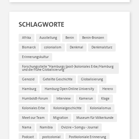
SCHLAGWORTE
Afrika
Ausstellung
Benin
Benin-Bronzen
Bismarck
colonialism
Denkmal
Denkmalsturz
Erinnerungskultur
Forschungsstelle "Hamburgs (post-)koloniales Erbe/Hamburg
und die frühe Globalisierung"
Genozid
Geteilte Geschichte
Globalisierung
Hamburg
Hamburg Open Online University
Herero
Humboldt-Forum
Interview
Kamerun
Klage
Koloniales Erbe
Kolonialgeschichte
Kolonialismus
Meet our Team
Migration
Museum für Völkerkunde
Nama
Namibia
Ovizire • Somgu - Journal
Podcast
postcolonial
Postkoloniale Erinnerung