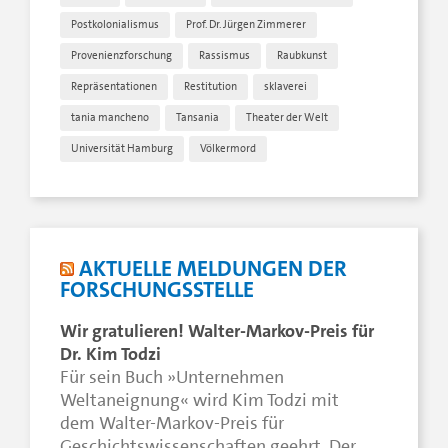
Postkolonialismus
Prof. Dr. Jürgen Zimmerer
Provenienzforschung
Rassismus
Raubkunst
Repräsentationen
Restitution
sklaverei
tania mancheno
Tansania
Theater der Welt
Universität Hamburg
Völkermord
AKTUELLE MELDUNGEN DER
FORSCHUNGSSTELLE
Wir gratulieren! Walter-Markov-Preis für
Dr. Kim Todzi
Für sein Buch »Unternehmen
Weltaneignung« wird Kim Todzi mit
dem Walter-Markov-Preis für
Geschichtswissenschaften geehrt. Der