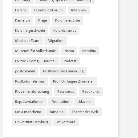
Hamburg
Hamburg Open Online University
Herero
Humboldt-Forum
Interview
Kamerun
Klage
Koloniales Erbe
Kolonialgeschichte
Kolonialismus
Meet our Team
Migration
Museum für Völkerkunde
Nama
Namibia
Ovizire • Somgu - Journal
Podcast
postcolonial
Postkoloniale Erinnerung
Postkolonialismus
Prof. Dr. Jürgen Zimmerer
Provenienzforschung
Rassismus
Raubkunst
Repräsentationen
Restitution
sklaverei
tania mancheno
Tansania
Theater der Welt
Universität Hamburg
Völkermord