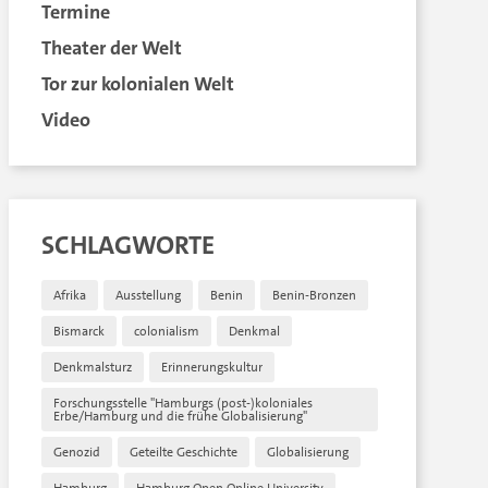
Termine
Theater der Welt
Tor zur kolonialen Welt
Video
SCHLAGWORTE
Afrika
Ausstellung
Benin
Benin-Bronzen
Bismarck
colonialism
Denkmal
Denkmalsturz
Erinnerungskultur
Forschungsstelle "Hamburgs (post-)koloniales
Erbe/Hamburg und die frühe Globalisierung"
Genozid
Geteilte Geschichte
Globalisierung