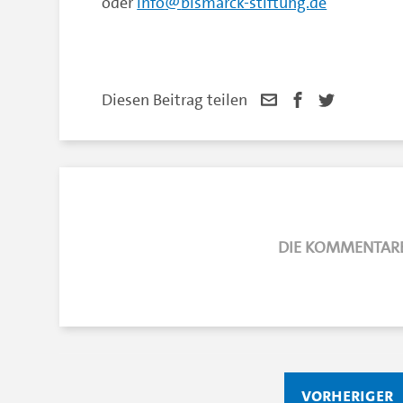
oder
info
@
bismarck-stiftung.de
Diesen Beitrag teilen
DIE KOMMENTARE
vorheriger